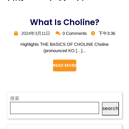
What Is Choline?
2024年3月11日
0 Comments
下午3:36
Highlights THE BASICS OF CHOLINE Choline
(pronounced KO […]...
READ MORE
搜索
search